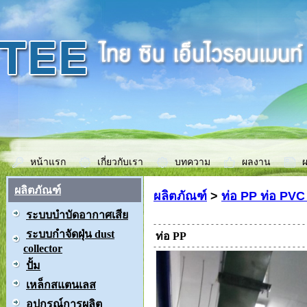
หน้าแรก
เกี่ยวกับเรา
บทความ
ผลงาน
ผ
ผลิตภัณฑ์
ผลิตภัณฑ์
>
ท่อ PP ท่อ PV
ระบบบำบัดอากาศเสีย
ระบบกำจัดฝุ่น dust
ท่อ PP
collector
ปั้ม
เหล็กสแตนเลส
อุปกรณ์การผลิต