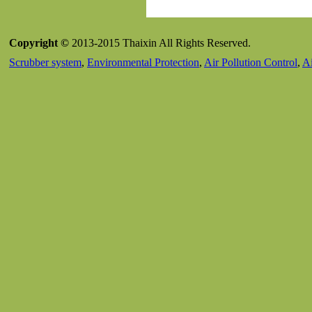
Copyright ©
2013-2015 Thaixin All Rights Reserved.
Scrubber system
,
Environmental Protection
,
Air Pollution Control
,
Ai