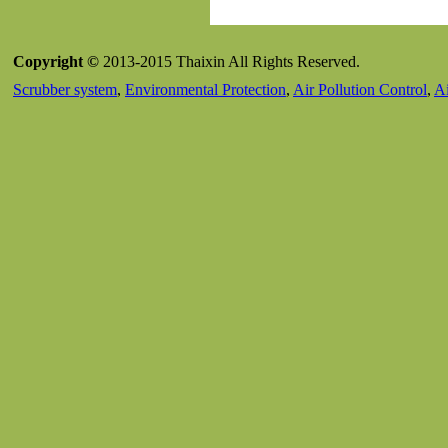
Copyright ©
2013-2015 Thaixin All Rights Reserved.
Scrubber system
,
Environmental Protection
,
Air Pollution Control
,
Ai