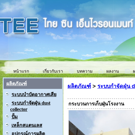
หน้าแรก
เกี่ยวกับเรา
บทความ
ผลงาน
ผ
ผลิตภัณฑ์
ผลิตภัณฑ์
>
ระบบกำจัดฝุ่น d
ระบบบำบัดอากาศเสีย
ระบบกำจัดฝุ่น dust
กระบวนการเก็บฝุ่นโรงงาน
collector
ปั้ม
เหล็กสแตนเลส
อุปกรณ์การผลิต